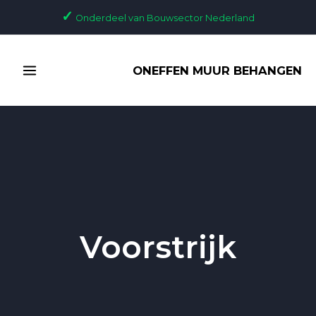
Ga
✓
Onderdeel van Bouwsector Nederland
naar
de
MAIN
inhoud
ONEFFEN MUUR BEHANGEN
MENU
Voorstrijk