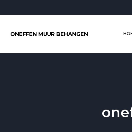
Ga
naar
de
inhoud
ONEFFEN MUUR BEHANGEN
HO
one