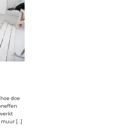
 hoe doe
oneffen
ewerkt
n muur […]