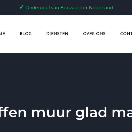
✓
Onderdeel van Bouwsector Nederland
ME
BLOG
DIENSTEN
OVER ONS
CONT
ffen muur glad m