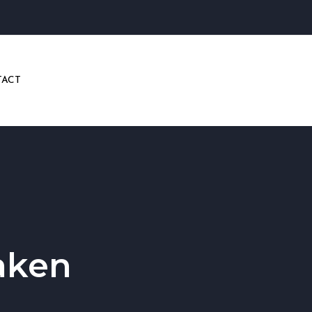
ACT
aken