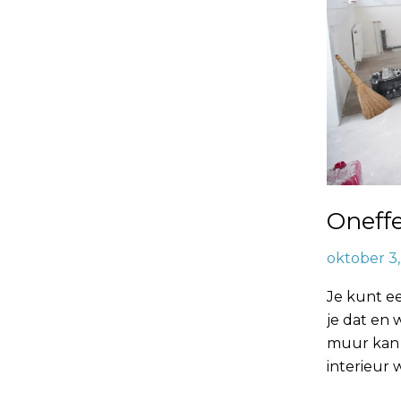
Oneff
oktober 3
Je kunt e
je dat en 
muur kan e
interieur 